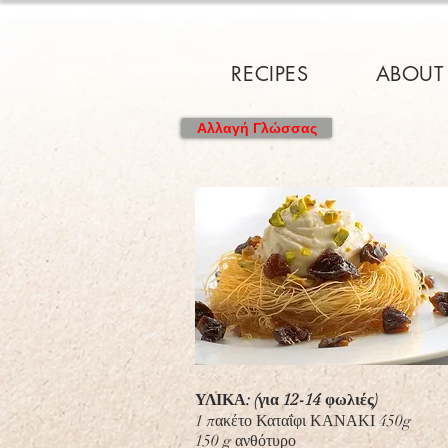
RECIPES
ABOUT
Αλλαγή Γλώσσας
ΥΛΙΚΑ: (για 12-14 φωλιές)
1 πακέτο Καταΐφι ΚΑΝΑΚΙ 450g
150 g ανθότυρο