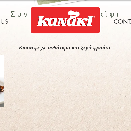
Συνταγές με Καταΐφι
 US
CONT
Κιουνεφέ με ανθότυρο και ξερά φρούτα