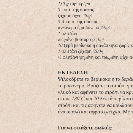
150 g τυρί κρέμα
3 κουτ. της σούπας
ζάχαρη άχνη (20g)
3-4 κουτ. της σούπας
ανθόνερο ή ροδόνερο (60g)
1 φλιτζάνι
λιωμένο βούτυρο (240g)
10 ξερά βερίκοκα ή δαμάσκηνα χωρίς 
1 φλιτζάνι ζάχαρη (200g)
½ φλιτζάνι ψημένη και τριμμένη ψίχα απ
ΕΚΤΕΛΕΣΗ
Ψιλοκόβετε τα βερίκοκα ή τα δαμάσ
το ροδόνερο. Βράζετε το σιρόπι για
γλυκό και αφήνετε το σιρόπι να κρ
στους 180ºC για 20 λεπτά περίπου 
σιρόπι και τις αφήνετε να κρυώσου
ένα απαλό και αφράτο μείγμα. Με τη
Για να φτιάξετε φωλιές: