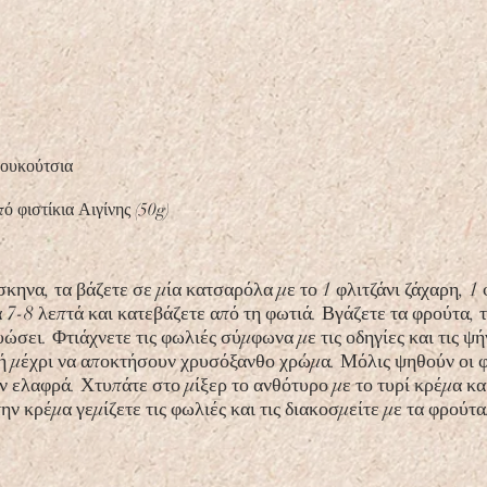
κουκούτσια
ό φιστίκια Αιγίνης (50g)
κηνα, τα βάζετε σε μία κατσαρόλα με το 1 φλιτζάνι ζάχαρη, 1 
 7-8 λεπτά και κατεβάζετε από τη φωτιά. Βγάζετε τα φρούτα, τ
υώσει. Φτιάχνετε τις φωλιές σύμφωνα με τις οδηγίες και τις 
ή μέχρι να αποκτήσουν χρυσόξανθο χρώμα. Μόλις ψηθούν οι φω
ν ελαφρά. Χτυπάτε στο μίξερ το ανθότυρο με το τυρί κρέμα και
ν κρέμα γεμίζετε τις φωλιές και τις διακοσμείτε με τα φρούτα