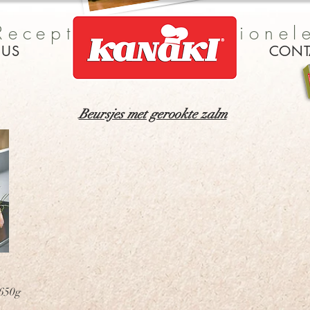
Recepten met Traditionel
 US
CONT
Filodeeg
Beursjes met gerookte zalm
 650g