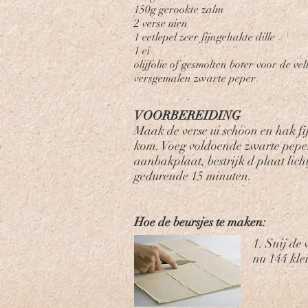
150g gerookte zalm
2 verse uien
1 eetlepel zeer fijngehakte dille
1 ei
olijfolie of gesmolten boter voor de vel
versgemalen zwarte peper
VOORBEREIDING
Maak de verse ui schoon en hak fij
kom. Voeg voldoende zwarte peper
aanbakplaat, bestrijk d plaat lich
gedurende 15 minuten.
Hoe de beursjes te maken:
1. Snij de 
nu 144 klei