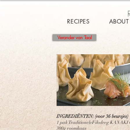
RECIPES
ABOUT
Verander van Taal
INGREDIËNTEN: (voor 36 beursjes)
1 pak TraditioneleFilodeeg KANAKI
300g roomkaas