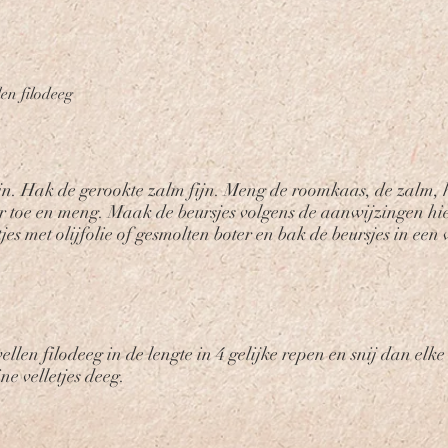
len filodeeg
n. Hak de gerookte zalm fijn. Meng de roomkaas, de zalm, het
 toe en meng. Maak de beursjes volgens de aanwijzingen hie
tjes met olijfolie of gesmolten boter en bak de beursjes in 
vellen filodeeg in de lengte in 4 gelijke repen en snij dan elke
ne velletjes deeg.