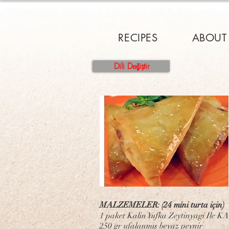
RECIPES
ABOUT
Dili Değiştir
MALZEMELER: (24 mini turta için)
1 paket Kalin Yufka Zeytinyagi Ile 
250 gr ufalanmış beyaz peynir