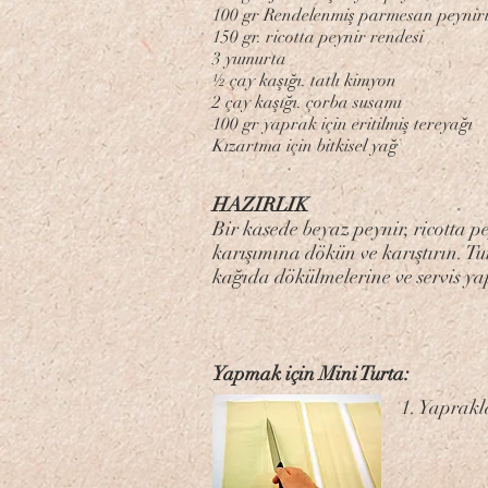
100 gr Rendelenmiş parmesan peynir
150 gr. ricotta peynir rendesi
3 yumurta
½ çay kaşığı. tatlı kimyon
2 çay kaşığı. çorba susamı
100 gr yaprak için eritilmiş tereyağı
Kızartma için bitkisel yağ
HAZIRLIK
Bir kasede beyaz peynir, ricotta p
karışımına dökün ve karıştırın. Tur
kağıda dökülmelerine ve servis ya
Yapmak için Mini Turta:
1. Yaprakl