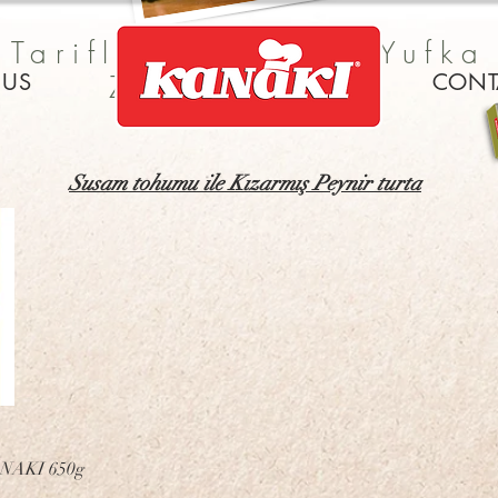
Tarifleri ile Kalin Yufka
 US
CONT
Zeytinyagi Ile
Susam tohumu ile Kızarmış Peynir turta
KANAKI 650g