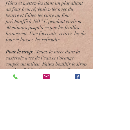
flûtes et mettez-les dans un plat allant
au four beurré, étalez-les avec du
beurre et faites-les cuire au four
préchauffé à 180 ° C pendant environ
40 minutes jusqu'à ce que les feuilles
brunissent. Une fois cuits, retirez-les du
four et laissez-les refroidir.
Pour le sirop:
Mettez le sucre dans la
casserole avec de l'eau et l'orange
coupée au milieu. Faites bouillir le sirop
pendant 7 à 8 minutes, retirez l'orange
et versez les flûtes avec le sirop.
Laissez-les tremper dans le sirop
pendant 1 heure avant de les servir.
Comment préparer les Flûtes: