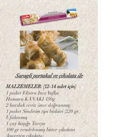
Saragli portakal ve çikolata ile
MALZEMELER: (12-14 adet için)
1 paket Ekstra Ince Yufka
Hamuru KANAKI 450g
2 bardak ceviz (ince doğranmış)
1 paket Sindirim tipi bisküvi (220 gr.)
Ufalanmış
1 çay kaşığı. Tarçın
100 gr rendelenmiş bitter çikolata
(kuverten çikolata)