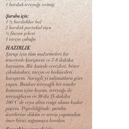
1 bardak tereyağı (erimiş)
Şurubu için:
1 ½ bardaklar bal
2 bardak portakal suyu
½ fincan şekeri
1 tarçın çubuğu
HAZIRLIK
Şurup için tüm malzemeleri bir
tencerede karıştırın ve 7-8 dakika
kaynatın. Bir kasede cevizleri, bitter
çikolataları, tarçın ve bisküvileri
karıştırın. Saragli'yi talimatlara göre
yapın. Bunları tereyağlı bir teneke
kutunun içine koyun, tereyağı ile
tereyağlayın ve 30 ila 35 dakika
180°C'de veya altın rengi olana kadar
pişirin. Pişirildiğinde, şurubu
üzerlerine dökün ve servis yapmadan
önce biraz soğumaya bırakın.