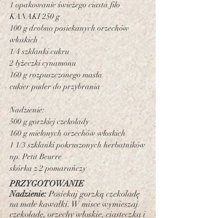
1 opakowanie świeżego ciasta filo
KANAKI 250 g
100 g drobno posiekanych orzechów
włoskich
1/4 szklanki cukru
2 łyżeczki cynamonu
160 g rozpuszczonego masła
cukier puder do przybrania
Nadzienie:
500 g gorzkiej czekolady
160 g mielonych orzechów włoskich
1 1/3 szklanki pokruszonych herbatników
np. Petit Beurre
skórka z 2 pomarańczy
PRZYGOTOWANIE
Nadzienie:
Posiekaj gorzką czekoladę
na małe kawałki. W misce wymieszaj
czekoladę, orzechy włoskie, ciasteczka i