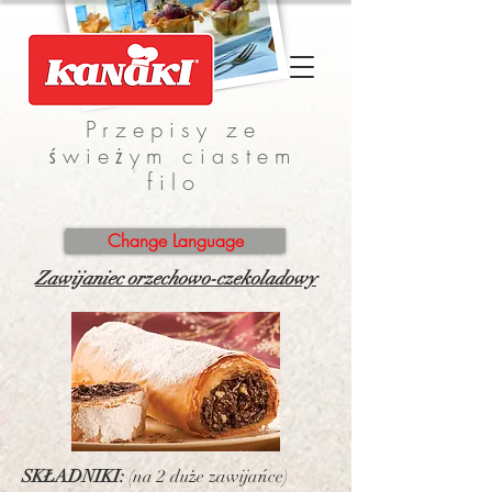
Przepisy ze
świeżym ciastem
filo
Change Language
Zawijaniec orzechowo-czekoladowy
SKŁADNIKI:
(na 2 duże zawijańce)