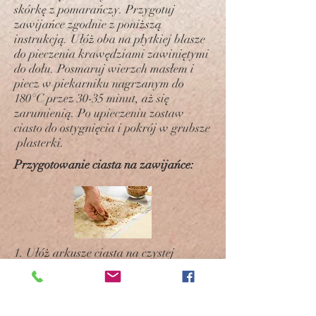
skórkę z pomarańczy. Przygotuj
zawijańce zgodnie z poniższą
instrukcją. Ułóż oba na płytkiej blasze
do pieczenia krawędziami zawiniętymi
do dołu. Posmaruj wierzch masłem i
piecz w piekarniku nagrzanym do
180°C przez 30-35 minut, aż się
zarumienią. Po upieczeniu zostaw
ciasto do ostygnięcia i pokrój w grubsze
plasterki.
Przygotowanie ciasta na zawijańce:
1. Ułóż arkusze ciasta na czystej
powierzchni. Posmaruj połowę arkuszy
masłem i ułóż jeden na drugim. Przed
ułożeniem następnego arkusza na
wierzchu, posyp poprzedni mieszanką