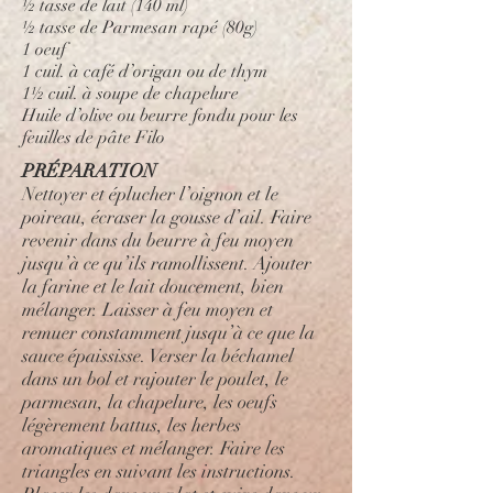
½ tasse de lait (140 ml)
½ tasse de Parmesan rapé (80g)
1 oeuf
1 cuil. à café d’origan ou de thym
1½ cuil. à soupe de chapelure
Huile d’olive ou beurre fondu pour les
feuilles de pâte Filo
PRÉPARATION
Nettoyer et éplucher l’oignon et le
poireau, écraser la gousse d’ail. Faire
revenir dans du beurre à feu moyen
jusqu’à ce qu’ils ramollissent. Ajouter
la farine et le lait doucement, bien
mélanger. Laisser à feu moyen et
remuer constamment jusqu’à ce que la
sauce épaississe. Verser la béchamel
dans un bol et rajouter le poulet, le
parmesan, la chapelure, les oeufs
légèrement battus, les herbes
aromatiques et mélanger. Faire les
triangles en suivant les instructions.