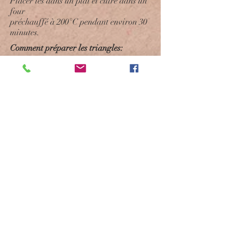
Placer les dans un plat et cuire dans un
four
préchauffé à 200°C pendant environ 30
minutes.
Comment préparer les triangles:
1. Couper chaque feuille de pâte Filo en
3 bandes sur la longueur. Badigeonner
d’huile d’olive ou de beurre fondu et les
mettre les unes sur les autres.
2. Déposer 2 cuillères à soupe de farce
de poulet en bas de la bande. Rabattre