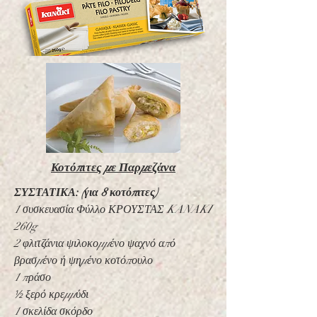
Κοτόπιτες με Παρμεζάνα
ΣΥΣΤΑΤΙΚΑ
:
(για 8 κοτόπιτες)
1 συσκευασία Φύλλο ΚΡΟΥΣΤΑΣ KANAKI
260g
2 φλιτζάνια ψιλοκομμένο ψαχνό από
βρασμένο ή ψημένο κοτόπουλο
1 πράσο
½
ξερό κρεμμύδι
1 σκελίδα σκόρδο