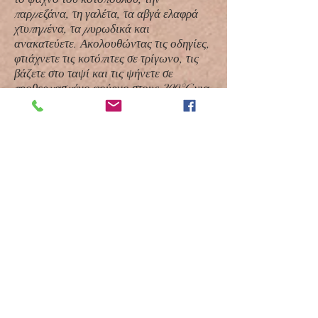
παρμεζάνα, τη γαλέτα, τα αβγά ελαφρά
χτυπημένα, τα μυρωδικά και
ανακατεύετε. Ακολουθώντας τις οδηγίες,
φτιάχνετε τις κοτόπιτες σε τρίγωνο, τις
βάζετε στο ταψί και τις ψήνετε σε
προθερμασμένο φούρνο στους 200°C για
30 λεπτά.
For making Filo Pastry Triangles:
1. Κόβετε τα φύλλα σε 3 λωρίδες κατά
μήκος.
2. Αλείφετε ελαφρά 3 φύλλα με βούτυρο