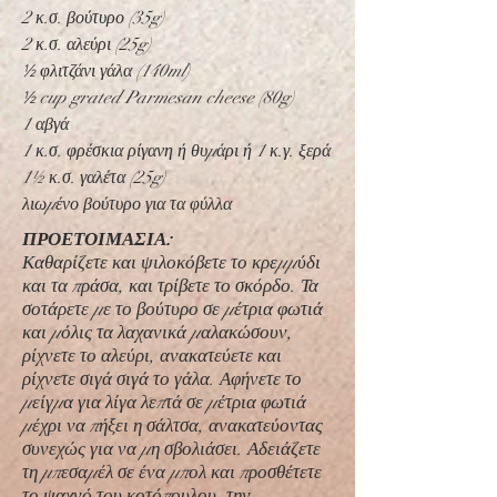
2 κ.σ. βούτυρο
(35g)
2 κ.σ. αλεύρι
(25g)
½
φλιτζάνι γάλα
(140ml)
½
cup grated Parmesan cheese
(80g)
1 αβγά
1 κ.σ. φρέσκια ρίγανη ή θυμάρι ή 1 κ.γ. ξερά
1½
κ.σ. γαλέτα
(25g)
λιωμένο βούτυρο για τα φύλλα
ΠΡΟΕΤΟΙΜΑΣΙΑ:
Καθαρίζετε και ψιλοκόβετε το κρεμμύδι
και τα πράσα, και τρίβετε το σκόρδο. Τα
σοτάρετε με το βούτυρο σε μέτρια φωτιά
και μόλις τα λαχανικά μαλακώσουν,
ρίχνετε το αλεύρι, ανακατεύετε και
ρίχνετε σιγά σιγά το γάλα. Αφήνετε το
μείγμα για λίγα λεπτά σε μέτρια φωτιά
μέχρι να πήξει η σάλτσα, ανακατεύοντας
συνεχώς για να μη σβολιάσει. Αδειάζετε
τη μπεσαμέλ σε ένα μπολ και προσθέτετε
το ψαχνό του κοτόπουλου, την