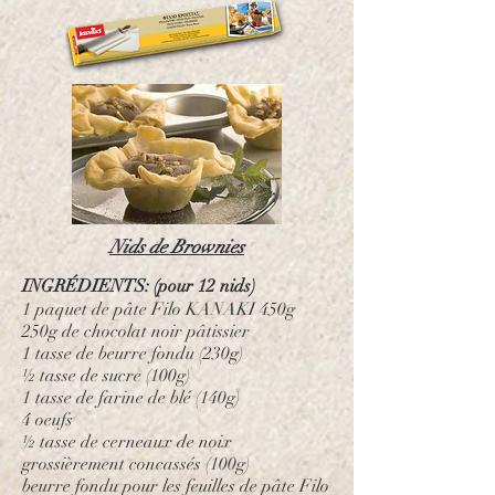
Nids de Brownies
INGRÉDIENTS: (pour 12 nids)
1 paquet de pâte Filo KANAKI 450g
250g de chocolat noir pâtissier
1 tasse de beurre fondu (230g)
½ tasse de sucre (100g)
1 tasse de farine de blé (140g)
4 oeufs
½ tasse de cerneaux de noix
grossièrement concassés (100g)
beurre fondu pour les feuilles de pâte Filo