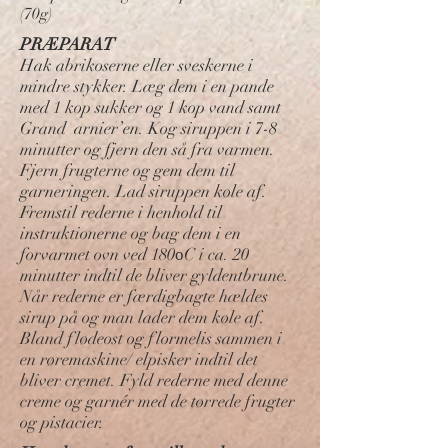
(70g)
PRÆPARAT
Hak abrikoserne eller sveskerne i
mindre stykker. Læg dem i en pande
med 1 kop sukker og 1 kop vand samt
Grand arnier’en. Kog siruppen i 7-8
minutter og fjern den så fra varmen.
Fjern frugterne og gem dem til
garneringen. Lad siruppen køle af.
Fremstil rederne i henhold til
instruktionerne og bag dem i en
forvarmet ovn ved 180οC i ca. 20
minutter indtil de bliver gyldentbrune.
Når rederne er færdigbagte hældes
sirup på og man lader dem køle af.
Bland flødeost og flormelis sammen i
en røremaskine/ elpisker indtil det
bliver cremet. Fyld rederne med denne
creme og garnér med de tørrede frugter
og pistacier.