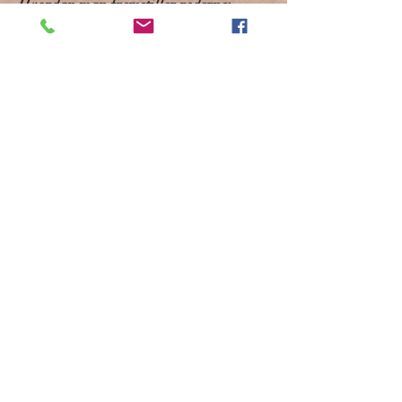
Hvordan man fremstiller rederne:
1. Adskil Kataifi fibrene med
meldækkede fingre. Opdel i 12-14
portioner.
2. I en slip-let bageform, eller på
bagepapir, lægges hver portion Kataifi
og formes som en rede. Fugt fingrene og
klistr kanterne på hver rede