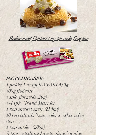
Reder med flødeost og tørrede frugter
INGREDIENSER:
1 pakke Kataifi KANAKI 450g
300g flødeost
3 spk. flormelis (20g)
3-4 spk. Grand Marnier
1 kop smeltet smør (250ml)
10 tørrede abrikoser eller svesker uden
sten
1 kop sukker (200g)
½ kop ristede og knuste pistacienødder