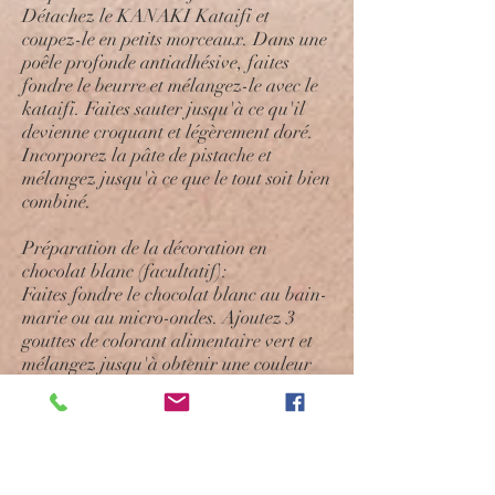
Détachez le KANAKI Kataifi et
coupez-le en petits morceaux. Dans une
poêle profonde antiadhésive, faites
fondre le beurre et mélangez-le avec le
kataifi. Faites sauter jusqu'à ce qu'il
devienne croquant et légèrement doré.
Incorporez la pâte de pistache et
mélangez jusqu'à ce que le tout soit bien
combiné.
Préparation de la décoration en
chocolat blanc (facultatif):
Faites fondre le chocolat blanc au bain-
marie ou au micro-ondes. Ajoutez 3
gouttes de colorant alimentaire vert et
mélangez jusqu'à obtenir une couleur
uniforme. Utilisez une poche à douille
pour verser le chocolat coloré dans le
moule en silicone en formant un motif
en zigzag.