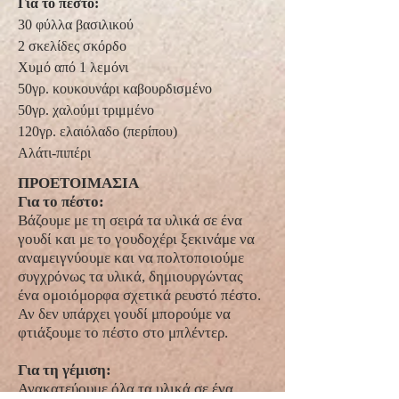
Για το πέστο:
30 φύλλα βασιλικού
2 σκελίδες σκόρδο
Χυμό από 1 λεμόνι
50γρ. κουκουνάρι καβουρδισμένο
50γρ. χαλούμι τριμμένο
120γρ. ελαιόλαδο (περίπου)
Αλάτι-πιπέρι
ΠΡΟΕΤΟΙΜΑΣΙΑ
Για το πέστο:
Βάζουμε με τη σειρά τα υλικά σε ένα
γουδί και με το γουδοχέρι ξεκινάμε να
αναμειγνύουμε και να πολτοποιούμε
συγχρόνως τα υλικά, δημιουργώντας
ένα ομοιόμορφα σχετικά ρευστό πέστο.
Αν δεν υπάρχει γουδί μπορούμε να
φτιάξουμε το πέστο στο μπλέντερ.
Για τη γέμιση:
Ανακατεύουμε όλα τα υλικά σε ένα