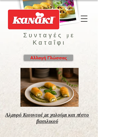
Συνταγές με
Καταΐφι
Αλλαγή Γλώσσας
Αλμυρό Κιουνεφέ με χαλούμι και πέστο
βασιλικού