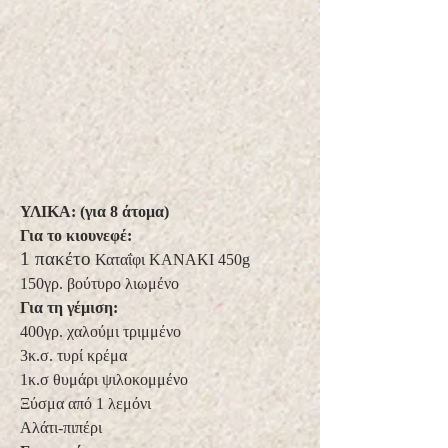
ΥΛΙΚΑ: (για 8 άτομα)
Για το κιουνεφέ:
1 πακέτο
Καταΐφι KANAKI 450g
150γρ. βούτυρο λιωμένο
Για τη γέμιση:
400γρ. χαλούμι τριμμένο
3κ.σ. τυρί κρέμα
1κ.σ θυμάρι ψιλοκομμένο
Ξύσμα από 1 λεμόνι
Αλάτι-πιπέρι