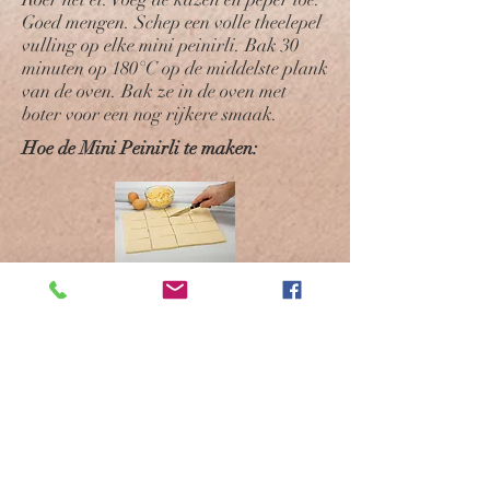
Goed mengen. Schep een volle theelepel
vulling op elke mini peinirli. Bak 30
minuten op 180°C op de middelste plank
van de oven. Bak ze in de oven met
boter voor een nog rijkere smaak.
Hoe de Mini Peinirli te maken:
1. Leg het deeg op je werkblad, in de
beschermende film. Snijd het in 4
verticale stroken en vervolgens in 4
horizontale stroken.