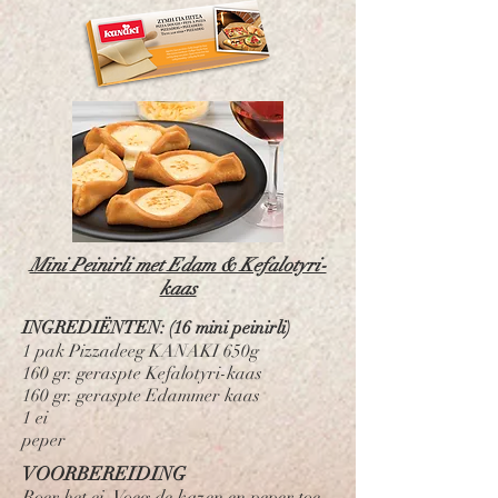
Mini Peinirli met Edam & Kefalotyri-
kaas
INGREDIËNTEN: (16 mini peinirli)
1 pak Pizzadeeg KANAKI 650g
160 gr. geraspte Kefalotyri-kaas
160 gr. geraspte Edammer kaas
1 ei
peper
VOORBEREIDING
Roer het ei. Voeg de kazen en peper toe.