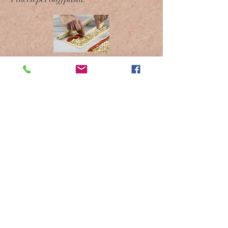
2. Strooi er een snuifje oregano over en
verdeel een kleine hoeveelheid
verkruimelde fetakaas. Snijd de
paprika's in 12 reepjes. Plaats 2
peperreepjes precies op de rand van elke
deegstrook. Borstel de deegranden met
water en rol elke deegstrook in de
lengte. Druk voorzichtig op de randen
om vast te houden.
3. Breng de uiteinden van 3 rollen bij
elkaar en druk ze samen om te plakken.