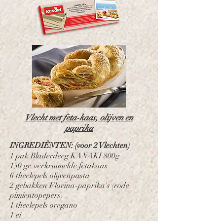
Vlecht met feta-kaas, olijven en
paprika
INGREDIËNTEN: (voor 2 Vlechten)
1 pak Bladerdeeg KANAKI 800g
150 gr. verkruimelde fetakaas
6 theelepels olijvenpasta
2 gebakken Florina-paprika's (rode
pimientopepers)
1 theelepels oregano
1 ei