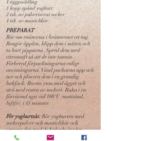
1 äggpaddling
1 kopp spänd yoghurt
2 tsk. av pulveriserat socker
4 tsk. av masticlikör
PREPARAT
Rör om rosinerna i brännvinet ett tag.
Rengör äpplen, klipp dem i mitten och
ta bort pipparna. Spred dem med
citronsaft så att de inte tannin.
Förbered förpackningarna enligt
anvisningarna. Vänd packarna upp och
ner och placera dem i en grundig
bakfack. Borsta ytan med ägget och
strö med resten av sockret. Baka i en
förvärmd ugn vid 180°C (motstånd,
luftfri) i 45 minuter.
För yoghurtsås:
Rör yoghurten med
sockerpulver och masticlikör och
servera den med de bakade äpplen.
För att göra Förpackningar: