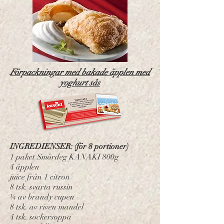
Förpackningar med bakade äpplen med
yoghurt sås
INGREDIENSER: (för 8 portioner)
1 paket Smördeg KANAKI 800g
4 äpplen
juice från 1 citron
8 tsk. svarta russin
¼ av brandy cupen
8 tsk. av riven mandel
4 tsk. sockersoppa