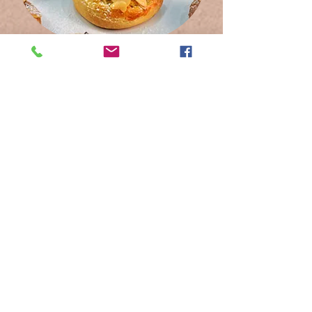
Rouleaux d'amandes, raisins secs et
cannelle
Crêpes au miel et aux noix