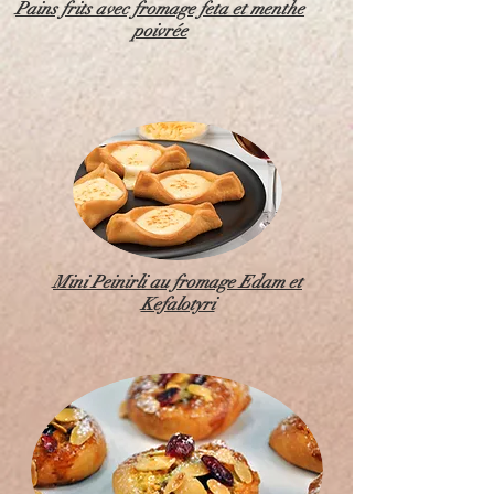
Pains frits avec fromage feta et menthe
poivrée
Mini Peinirli au fromage Edam et
Kefalotyri