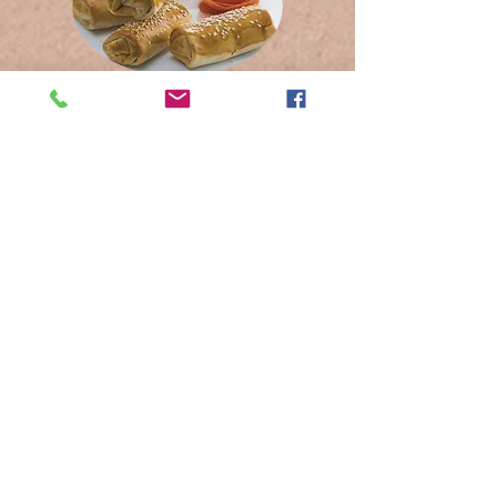
Mini ruller med kylling og 3 typer ost
Pai med purre, hakket kjøtt og
Gruyère-ost