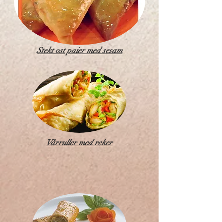
Stekt ost paier med sesam
Vårruller med reker